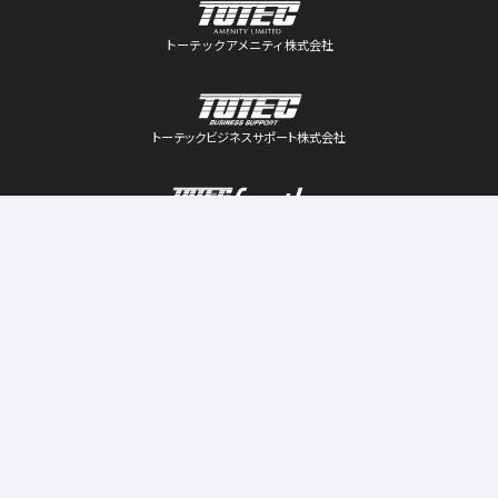
トーテックアメニティ株式会社
トーテックビジネスサポート株式会社
トーテックフロンティア株式会社
ビジネスパートナー募集
個人情報保護方針
サイトのご利用について
情報セキュリティ基本方針
品質・環境マネジメント
Copyright © JAPAN CIRCUIT CO.,LTD All Rights Reserved.