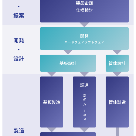
製品企画
・
仕様検討
提案
開発
開発
ハードウェア
ソフトウェア
・
設計
基板設計
筐体設計
調達
部品・ハーネス
基板製造
筐体製造
製造