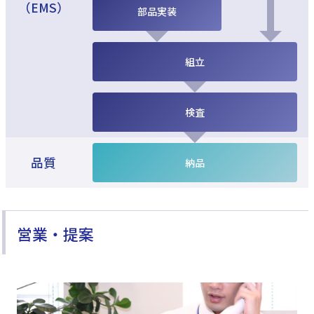
（EMS）
部品実装
組立
検査
品質
納品
営業・提案